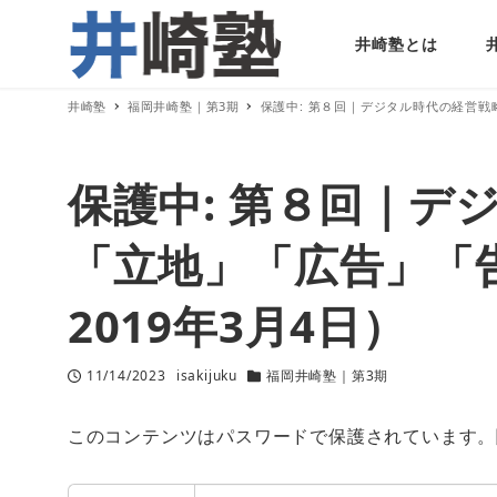
井崎塾とは
井崎塾
福岡井崎塾｜第3期
保護中: 第８回｜デジタル時代の経営
保護中: 第８回｜デ
「立地」「広告」「
2019年3月4日）
11/14/2023
isakijuku
福岡井崎塾｜第3期
投稿日
著
カテゴリー
者
このコンテンツはパスワードで保護されています。