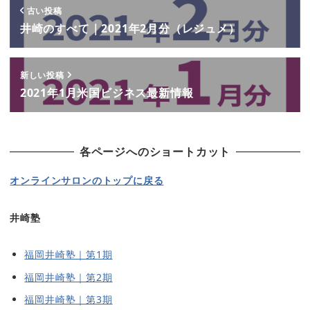
古い投稿
井崎のすべて｜2021年2月分（レジュメ）
新しい投稿
2021年1月米国ビジネス最新情報
各ページへのショートカット
オンラインサロンのトップに戻る
井崎塾
福岡井崎塾｜第1期
福岡井崎塾｜第2期
福岡井崎塾｜第3期