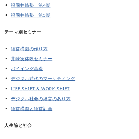
福岡井崎塾｜第4期
福岡井崎塾｜第5期
テーマ別セミナー
経営構図の作り方
井崎実体験セミナー
バイイング基礎
デジタル時代のマーケティング
LIFE SHIFT & WORK SHIFT
デジタル社会の経営のあり方
経営構図と経営計画
人生論と社会