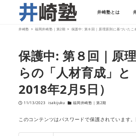
井崎塾とは
井崎塾
福岡井崎塾｜第2期
保護中: 第８回｜原理原則に基づいたこ
保護中: 第８回｜原
らの「人材育成」と
2018年2月5日）
11/13/2023
isakijuku
福岡井崎塾｜第2期
投稿日
著
カテゴリー
者
このコンテンツはパスワードで保護されています。